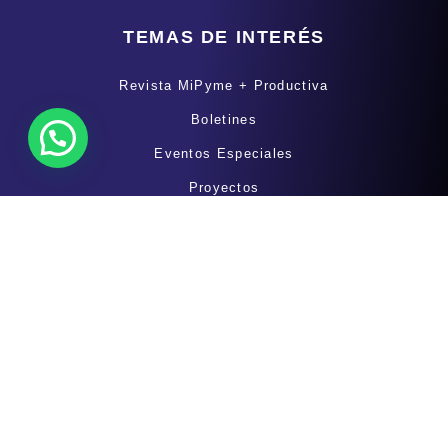
TEMAS DE INTERÉS
Revista MiPyme + Productiva
Boletines
Eventos Especiales
Proyectos
Politíca de tratamiento de datos personales
Afiliaciones
Destacado
Servicios
Destacado
CONTÁCTANOS
(+57) 317 4312353
servicioalcliente@acopiatlantico.com