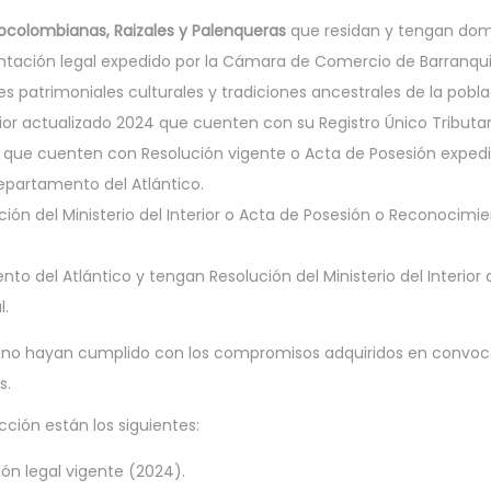
ocolombianas, Raizales y Palenqueras
que residan y tengan domi
tación legal expedido por la Cámara de Comercio de Barranquilla
es patrimoniales culturales y tradiciones ancestrales de la pob
erior actualizado 2024 que cuenten con su Registro Único Tributar
que cuenten con Resolución vigente o Acta de Posesión expedida
partamento del Atlántico.
ón del Ministerio del Interior o Acta de Posesión o Reconocimien
to del Atlántico y tengan Resolución del Ministerio del Interio
l.
 no hayan cumplido con los compromisos adquiridos en convoca
s.
cción están los siguientes:
n legal vigente (2024).