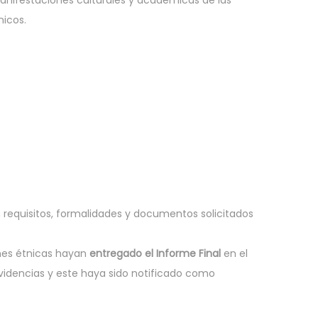
anifestaciones culturales y académicas de las
nicos.
requisitos, formalidades y documentos solicitados
nes étnicas hayan
entregado el Informe Final
en el
videncias y este haya sido notificado como