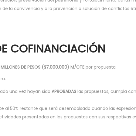
peración, preservación del patrimonio
y fortalecimiento de las m
de la convivencia y a la prevención o solución de conflictos ét
DE COFINANCIACIÓN
E MILLONES DE PESOS ($7.000.000) M/CTE
por propuesta.
ra:
gnado una vez hayan sido
APROBADAS
las propuestas, cumpla con 
e al 50% restante que será desembolsado cuando las expresio
ctividades presentadas en las propuestas con sus respectivas e