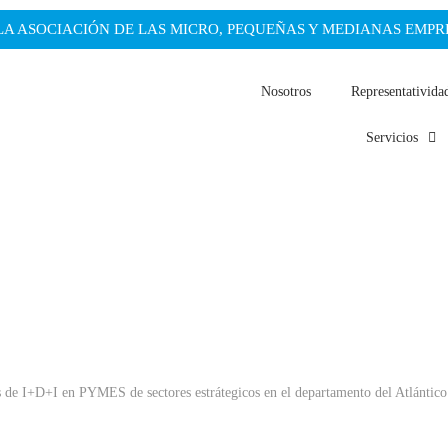
 LA ASOCIACIÓN DE LAS MICRO, PEQUEÑAS Y MEDIANAS EMPRE
Nosotros
Representativida
Servicios
 de I+D+I en PYMES de sectores estrátegicos en el departamento del Atlántico