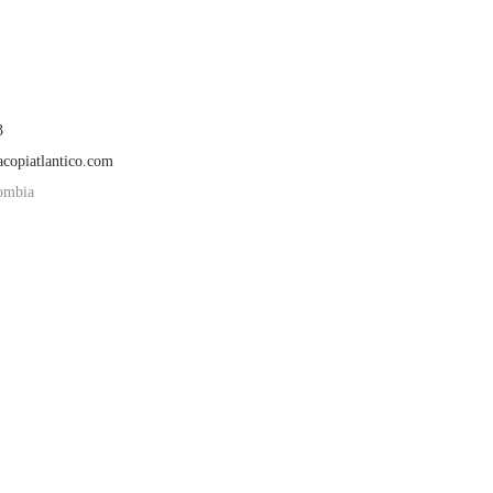
3
acopiatlantico.com
lombia