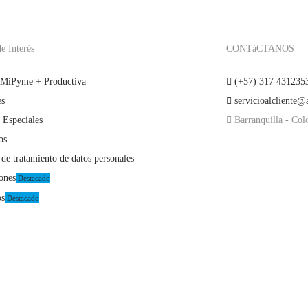
e Interés
CONTáCTANOS
 MiPyme + Productiva
(+57) 317 431235
es
servicioalcliente@
 Especiales
Barranquilla - Co
os
 de tratamiento de datos personales
iones
Destacado
os
Destacado